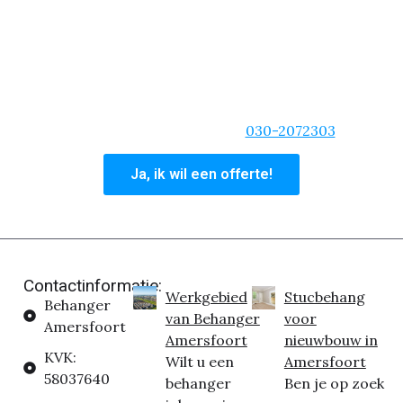
behangteam.
We zijn van de korte lijnen, duidelijke communicatie
en zullen altijd dat extra stapje zetten. Ben je
overtuigd dat wij de beste behangservice bieden
voor uw woning? Vraag dan nu een offerte aan of
bel ons hoofdkantoor op:
030-2072303
Ja, ik wil een offerte!
Contactinformatie:
Werkgebied
Stucbehang
Behanger
van Behanger
voor
Amersfoort
Amersfoort
nieuwbouw in
KVK:
Wilt u een
Amersfoort
58037640
behanger
Ben je op zoek