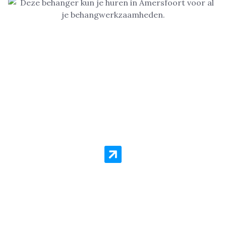
Behang Laten Aanbrengen
Behanger Amersfoort staat voor kwaliteit en
goedkope prijzen per vierkante meter. Er is geen
klus die we niet aannemen en zelfs als het gaat om
een spoed situatie, dan kun je rekenen op ons