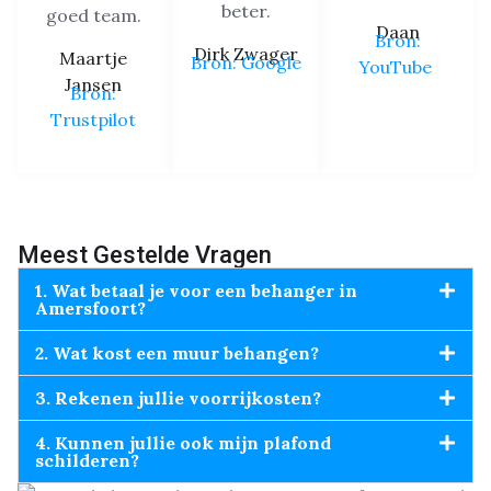
beter.
goed team.
Daan
Bron:
Dirk Zwager
Maartje
Bron: Google
YouTube
Jansen
Bron:
Trustpilot
Meest Gestelde Vragen
1. Wat betaal je voor een behanger in
Amersfoort?
2. Wat kost een muur behangen?
3. Rekenen jullie voorrijkosten?
4. Kunnen jullie ook mijn plafond
schilderen?