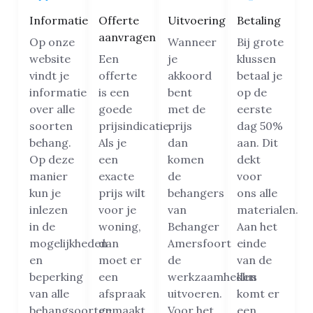
Informatie
Offerte
Uitvoering
Betaling
aanvragen
Op onze
Wanneer
Bij grote
website
Een
je
klussen
vindt je
offerte
akkoord
betaal je
informatie
is een
bent
op de
over alle
goede
met de
eerste
soorten
prijsindicatie.
prijs
dag 50%
behang.
Als je
dan
aan. Dit
Op deze
een
komen
dekt
manier
exacte
de
voor
kun je
prijs wilt
behangers
ons alle
inlezen
voor je
van
materialen.
in de
woning,
Behanger
Aan het
mogelijkheden
dan
Amersfoort
einde
en
moet er
de
van de
beperking
een
werkzaamheden
klus
van alle
afspraak
uitvoeren.
komt er
behangsoorten.
gemaakt
Voor het
een