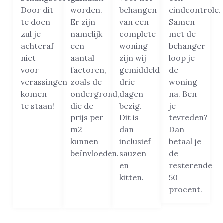
Door dit
worden.
behangen
eindcontrole.
te doen
Er zijn
van een
Samen
zul je
namelijk
complete
met de
achteraf
een
woning
behanger
niet
aantal
zijn wij
loop je
voor
factoren,
gemiddeld
de
verassingen
zoals de
drie
woning
komen
ondergrond,
dagen
na. Ben
te staan!
die de
bezig.
je
prijs per
Dit is
tevreden?
m2
dan
Dan
kunnen
inclusief
betaal je
beïnvloeden.
sauzen
de
en
resterende
kitten.
50
procent.