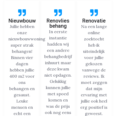
Nieuwbouw
Renovlies
Renovatie
behang
Jullie hebben
Na een lange
In eerste
onze
online
instantie
nieuwbouwwoning
zoektocht
hadden wij
super strak
heb ik
een andere
behangen!
uiteindelijk
behangbedrijf
Binnen vier
voor jullie
inhuurt maar
dagen
gekozen
deze kwam
hebben jullie
vanwege de
niet opdagen.
400 m2 voor
reviews. Ik
Gelukkig
ons
moet zeggen
kunnen jullie
behangen en
dat mijn
met spoed
gesaust.
ervaring met
komen en
Leuke
jullie ook heel
was de prijs
mensen en
erg positief is
ook nog eens
echt een
geweest.