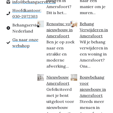
inhuren in
naar een
info@behangservice.nl
Amersfoort?
manier om je
Hoofdkantoor:
Dit is het...
muren...
030-2072303
Renostuc voor
Behang
Behangservice
nieuwbouw in
Verwijderen in
Nederland
Amersfoort
Amersfoort
Ga naar onze
Ben je op zoek
Wil je behang
webshop
naar een
verwijderen in
strakke en
een woning in
moderne
Amersfoort?
afwerking...
Ons...
Nieuwbouw
Bouwbehang
Amersfoort
voor
Gefeliciteerd
nieuwbouw in
met je bent
Amersfoort
uitgeloot voor
Steeds meer
nieuwbouw
mensen in