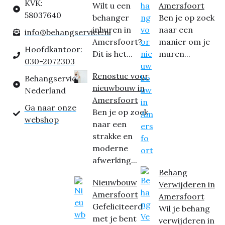
KVK:
Wilt u een
Amersfoort
58037640
behanger
Ben je op zoek
inhuren in
naar een
info@behangservice.nl
Amersfoort?
manier om je
Hoofdkantoor:
Dit is het...
muren...
030-2072303
Renostuc voor
Behangservice
nieuwbouw in
Nederland
Amersfoort
Ga naar onze
Ben je op zoek
webshop
naar een
strakke en
moderne
afwerking...
Behang
Nieuwbouw
Verwijderen in
Amersfoort
Amersfoort
Gefeliciteerd
Wil je behang
met je bent
verwijderen in