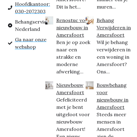
Hoofdkantoor:
Dit is het...
muren...
030-2072303
Renostuc voor
Behang
Behangservice
nieuwbouw in
Verwijderen in
Nederland
Amersfoort
Amersfoort
Ga naar onze
Ben je op zoek
Wil je behang
webshop
naar een
verwijderen in
strakke en
een woning in
moderne
Amersfoort?
afwerking...
Ons...
Nieuwbouw
Bouwbehang
Amersfoort
voor
Gefeliciteerd
nieuwbouw in
met je bent
Amersfoort
uitgeloot voor
Steeds meer
nieuwbouw
mensen in
Amersfoort!
Amersfoort
Een nieuw...
zien de