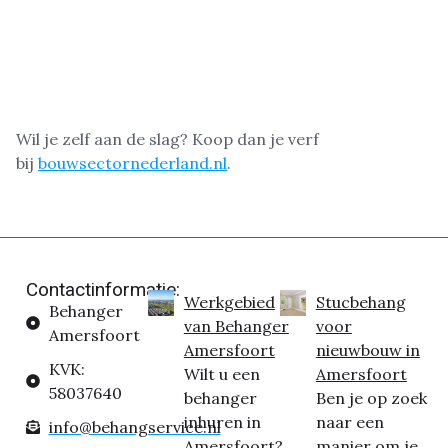
Wil je zelf aan de slag? Koop dan je verf
bij
bouwsectornederland.nl
.
Contactinformatie:
Werkgebied
Stucbehang
Behanger
van Behanger
voor
Amersfoort
Amersfoort
nieuwbouw in
KVK:
Wilt u een
Amersfoort
58037640
behanger
Ben je op zoek
inhuren in
naar een
info@behangservice.nl
Amersfoort?
manier om je