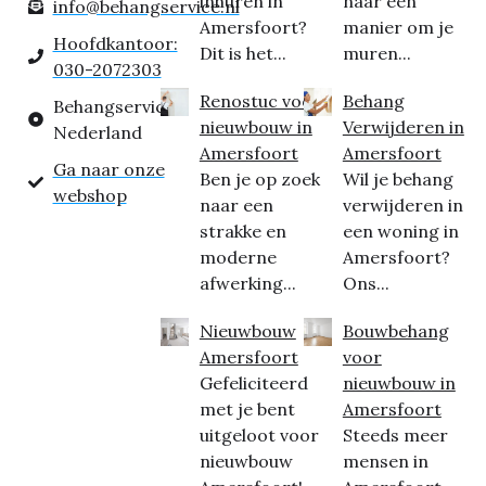
inhuren in
naar een
info@behangservice.nl
Amersfoort?
manier om je
Hoofdkantoor:
Dit is het...
muren...
030-2072303
Renostuc voor
Behang
Behangservice
nieuwbouw in
Verwijderen in
Nederland
Amersfoort
Amersfoort
Ga naar onze
Ben je op zoek
Wil je behang
webshop
naar een
verwijderen in
strakke en
een woning in
moderne
Amersfoort?
afwerking...
Ons...
Nieuwbouw
Bouwbehang
Amersfoort
voor
Gefeliciteerd
nieuwbouw in
met je bent
Amersfoort
uitgeloot voor
Steeds meer
nieuwbouw
mensen in