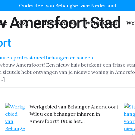
Onderdeel van Behangservice Nederland
 Amersfoort Stad
me
Blog
Video Reviews
Werkgebied
We
rt
uwbouw Amersfoort! Een nieuw huis betekent een frisse star
de sleutels hebt ontvangen van je nieuwe woning in Amersfo
[…]
Werkgebied van Behanger Amersfoort
Wilt u een behanger inhuren in
Amersfoort? Dit is het...