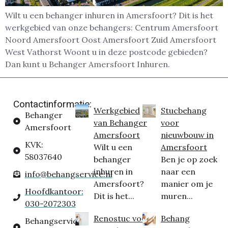
Wilt u een behanger inhuren in Amersfoort? Dit is het
werkgebied van onze behangers: Centrum Amersfoort
Noord Amersfoort Oost Amersfoort Zuid Amersfoort
West Vathorst Woont u in deze postcode gebieden?
Dan kunt u Behanger Amersfoort Inhuren.
Contactinformatie:
Werkgebied
Stucbehang
Behanger
van Behanger
voor
Amersfoort
Amersfoort
nieuwbouw in
KVK:
Wilt u een
Amersfoort
58037640
behanger
Ben je op zoek
inhuren in
naar een
info@behangservice.nl
Amersfoort?
manier om je
Hoofdkantoor:
Dit is het...
muren...
030-2072303
Renostuc voor
Behang
Behangservice