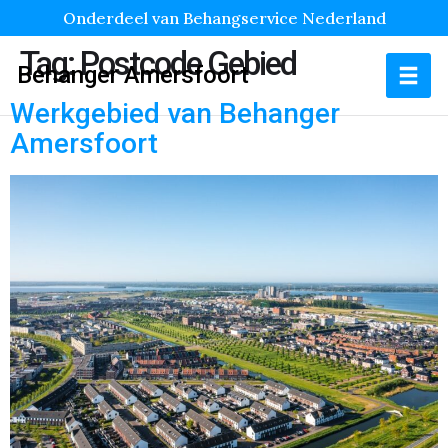
Onderdeel van Behangservice Nederland
Tag:
Postcode Gebied
Behanger Amersfoort
Werkgebied van Behanger
Amersfoort