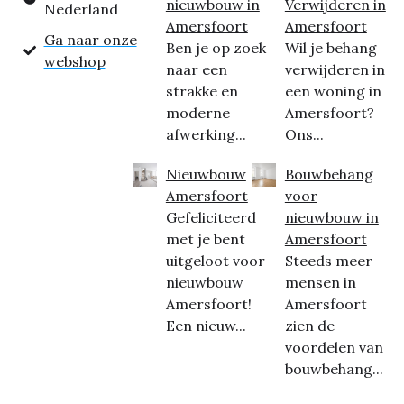
nieuwbouw in
Verwijderen in
Nederland
Amersfoort
Amersfoort
Ga naar onze
Ben je op zoek
Wil je behang
webshop
naar een
verwijderen in
strakke en
een woning in
moderne
Amersfoort?
afwerking...
Ons...
Nieuwbouw
Bouwbehang
Amersfoort
voor
Gefeliciteerd
nieuwbouw in
met je bent
Amersfoort
uitgeloot voor
Steeds meer
nieuwbouw
mensen in
Amersfoort!
Amersfoort
Een nieuw...
zien de
voordelen van
bouwbehang...