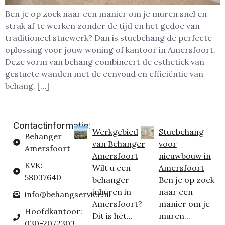
Ben je op zoek naar een manier om je muren snel en
strak af te werken zonder de tijd en het gedoe van
traditioneel stucwerk? Dan is stucbehang de perfecte
oplossing voor jouw woning of kantoor in Amersfoort.
Deze vorm van behang combineert de esthetiek van
gestucte wanden met de eenvoud en efficiëntie van
behang. […]
Contactinformatie:
Werkgebied
Stucbehang
Behanger
van Behanger
voor
Amersfoort
Amersfoort
nieuwbouw in
KVK:
Wilt u een
Amersfoort
58037640
behanger
Ben je op zoek
inhuren in
naar een
info@behangservice.nl
Amersfoort?
manier om je
Hoofdkantoor:
Dit is het...
muren...
030-2072303