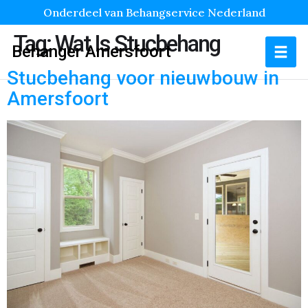
Onderdeel van Behangservice Nederland
Tag:
Wat Is Stucbehang
Behanger Amersfoort
Stucbehang voor nieuwbouw in
Amersfoort