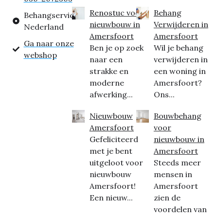
Renostuc voor
Behang
Behangservice
nieuwbouw in
Verwijderen in
Nederland
Amersfoort
Amersfoort
Ga naar onze
Ben je op zoek
Wil je behang
webshop
naar een
verwijderen in
strakke en
een woning in
moderne
Amersfoort?
afwerking...
Ons...
Nieuwbouw
Bouwbehang
Amersfoort
voor
Gefeliciteerd
nieuwbouw in
met je bent
Amersfoort
uitgeloot voor
Steeds meer
nieuwbouw
mensen in
Amersfoort!
Amersfoort
Een nieuw...
zien de
voordelen van