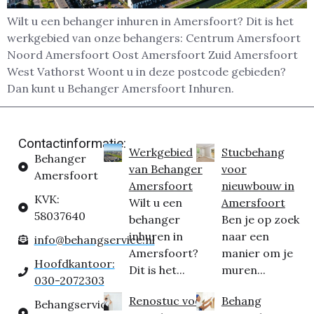
Wilt u een behanger inhuren in Amersfoort? Dit is het
werkgebied van onze behangers: Centrum Amersfoort
Noord Amersfoort Oost Amersfoort Zuid Amersfoort
West Vathorst Woont u in deze postcode gebieden?
Dan kunt u Behanger Amersfoort Inhuren.
Contactinformatie:
Werkgebied
Stucbehang
Behanger
van Behanger
voor
Amersfoort
Amersfoort
nieuwbouw in
KVK:
Wilt u een
Amersfoort
58037640
behanger
Ben je op zoek
inhuren in
naar een
info@behangservice.nl
Amersfoort?
manier om je
Hoofdkantoor:
Dit is het...
muren...
030-2072303
Renostuc voor
Behang
Behangservice