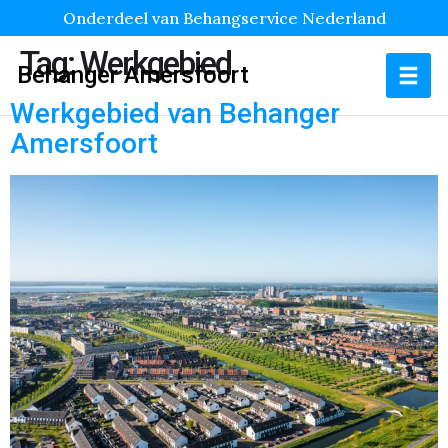
Onderdeel van Behangservice Nederland
Tag:
Werkgebied
Behanger Amersfoort
Werkgebied van Behanger
Amersfoort