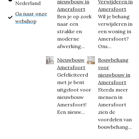
nieuwbouw in
Verwijderen in
Nederland
Amersfoort
Amersfoort
Ga naar onze
Ben je op zoek
Wil je behang
webshop
naar een
verwijderen in
strakke en
een woning in
moderne
Amersfoort?
afwerking...
Ons...
Nieuwbouw
Bouwbehang
Amersfoort
voor
Gefeliciteerd
nieuwbouw in
met je bent
Amersfoort
uitgeloot voor
Steeds meer
nieuwbouw
mensen in
Amersfoort!
Amersfoort
Een nieuw...
zien de
voordelen van
bouwbehang...